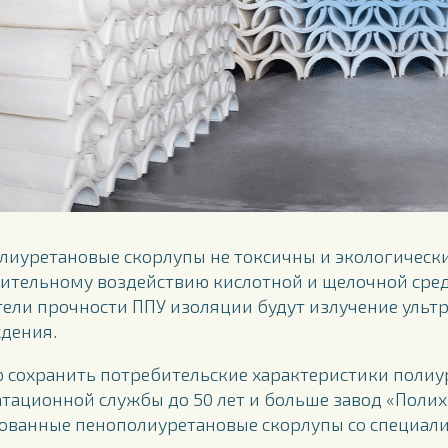
лиуретановые скорлупы не токсичны и экологически
ительному воздействию кислотной и щелочной ср
тели прочности ППУ изоляции будут излучение ульт
дения.
ю сохранить потребительские характеристики поли
атационной службы до 50 лет и больше завод «Поли
ованные пенополиуретановые скорлупы со специа