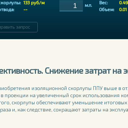
скорлупы:
133 руб/м
Вес:
0.49
отвода:
--
Объем:
0.01
ктивность. Снижение затрат на 
риобретения изоляционной скорлупы ППУ выше в от
 в проекции на увеличенный срок использования ко
того, скорлупы обеспечивают уменьшение итоговых
 раза и, как следствие, сокращают затраты на эксп