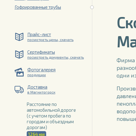
Гофрированные трубы
Ск
Прайс-лист
Ма
посмотреть цены, скачать
Сертификаты
посмотреть документы, скачать
Фирма 
разноо
Фотогалерея
одни и
продукции
Доставка
Произв
в Магнитогорск
давлен
пенопл
Расстояние по
автомобильной дороге
водопо
(с учетом пробега по
повыше
городам и объездным
дорогам)
1264 км