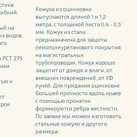
стика
Кожуха из оцинковки
гибкий
выпускаются длиной 1 и 1,2
метра, с толщиной листа 0.4 - 0.5
ый на
мм. Кожух из стали
ых видов.
предназначена для защиты
ого
пенополиуретанового покрытия
на магистральных
 РСТ 275
трубопроводах. Кожух хорошо
ючим
защитит от дождя и влаги, от
внешних повреждений, от УФ
тью к
лучей. Для придания оцинковке
большей прочности вдоль краев
ет
с помощью прокатки
срок
формируются ребра жесткости.
По заявке мы можем изготовить
стальные кожухи и другого
размера.