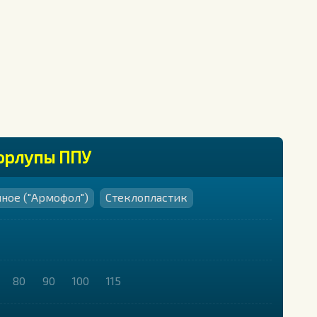
корлупы ППУ
ное ("Армофол")
Стеклопластик
80
90
100
115