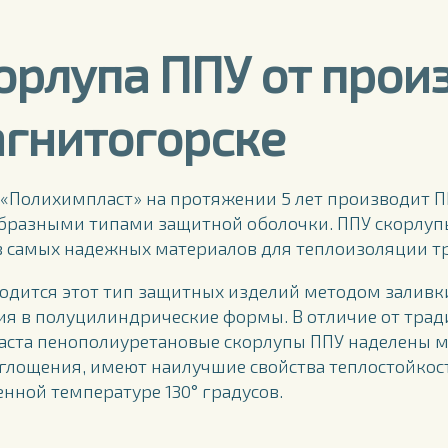
орлупа ППУ от прои
гнитогорске
«Полихимпласт» на протяжении 5 лет производит П
бразными типами защитной оболочки. ППУ скорлупы
з самых надежных материалов для теплоизоляции тр
одится этот тип защитных изделий методом заливк
ия в полуцилиндрические формы. В отличие от трад
аста пенополиуретановые скорлупы ППУ наделены 
глощения, имеют наилучшие свойства теплостойкост
нной температуре 130° градусов.