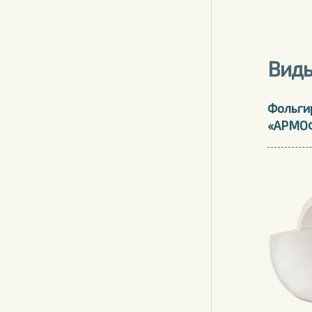
Виды
Фольги
«АРМО