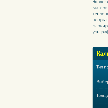
Эколог
матери
теплоп
покрыт
Блокир
ультра
Кал
Тип п
Выбе
Толщ