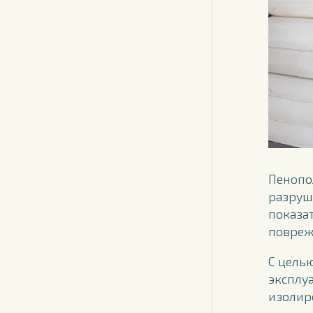
Пенопо
разруш
показа
повреж
С цель
эксплу
изолир