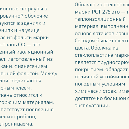
Оболчка из стеклопла
ионные скорлупы в
марки РСТ 275 это — 
рованной оболочке
теплоизоляционный
зуются в зданиях и
материал, выполненн
ниях и на улице.
основе латексов разн
ал из фольги марки
Сегодня бывает желт
-ткань СФ — это
цвета. Оболчка из
енный изоляционный
стеклопластика марки
ал, изготовленный из
является трудногор
кани, с нанесением
покрытием, обладает
внной фольгой. Между
отличной устойчивос
слои соединяются
погодным условиям,
рным клеем.
химически стоек, име
ткань относится к
достаточно большой 
горючим материалам.
эксплуатации.
епятствует появлению
велых грибков,
епроницаема.