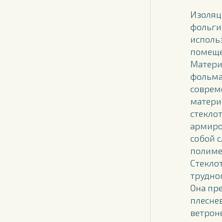
Изоляц
фольги
исполь
помеще
Матери
фольма
соврем
матери
стеклот
армиро
собой 
полиме
Стекло
трудно
Она пр
плесне
ветрон