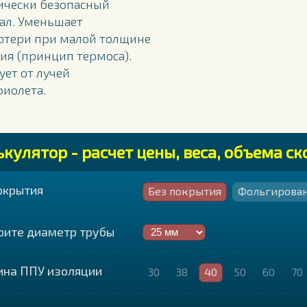
ически безопасный
ал. Уменьшает
отери при малой толщине
ия (принцип термоса).
ует от лучей
фиолета.
ькулятор - расчет цены, веса, объема с
окрытия
Без покрытия
Фольгирован
рите диаметр трубы
ина ППУ изоляции
30
38
40
50
60
70